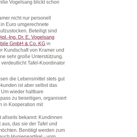
milie Vogelsang blickt schon
amer nicht nur personell
s in Euro umgerechnete
fzustocken. Beteiligt sind
pl.-Ing. Dr. E. Vogelsang
bile GmbH & Co. KG
in
der Kundschaft von Kramer und
ine sehr große Unterstützung.
 verdeutlicht Tafel-Koordinator
sen die Lebensmittel stets gut
-kunden ist aber selbst das
. Um wieder haltbare
pass zu beseitigen, organisiert
in Kooperation mit
st allseits bekannt: Kundinnen
aus, das sie der Tafel und
öchten. Benötigt werden zum
 auch Hygieneartikel - vom