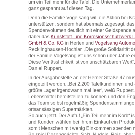
um ein Teil mehr für die Tafel. Die Unternehmerfa
ganz gespannt auf diesen Tag.
Denn die Familie Vogelsang will die Aktion bei Kr
unterstützen, sondern hat abermals zugesagt, da
Spendenvolumen deutlich mit einer Geldspende au
dabei das
Kunststoff- und Korrosionsschutzwerk Di
GmbH & Co. KG
in Herten und
Vogelsang Automo
Recklinghausen-Hochlar. „Die große Solidarität 
der Familie Vogelsang ist uns schon über Jahre e
Diese Verlässlichkeit ist von unschätzbaren Wert“,
Daniel Ruppert.
In der Ausgabestelle an der Herner Straße 47 müs
eingeteilt werden. „Bei 2.200 Tafelkundinnen und 
größte Lager irgendwann mal leer“, weiß Ruppert
Lebensmittel bereitstellen zu können und den Eng
das Team selbst regelmäßig Spendensammlungen 
ortsansässigen Supermärkten.
So auch jetzt. Der Aufruf „Ein Teil mehr im Korb“ i
und Kunden wählen bei ihrem Einkauf ein Produkt 
somit Menschen mit wenig Einkommen spenden m
Beispiel Dosengerichte, Salz, Nudeln, Reis, aber