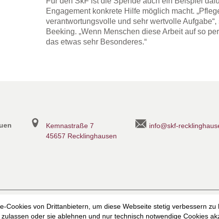
Für den SkF ist die Spende auch ein Beispiel dafü
Engagement konkrete Hilfe möglich macht. „Pfle
verantwortungsvolle und sehr wertvolle Aufgabe“,
Beeking. „Wenn Menschen diese Arbeit auf so pers
das etwas sehr Besonderes.“
auen
Kemnastraße 7
info@skf-recklinghaus
45657 Recklinghausen
heit
Datenschutzerklärung
Datenschutzerklärung für die Faceb
-Cookies von Drittanbietern, um diese Webseite stetig verbessern zu
zulassen oder sie ablehnen und nur technisch notwendige Cookies akz