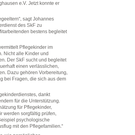
ghausen e.V. Jetzt konnte er
legeeltern“, sagt Johannes
derdienst des SkF zu
Mitarbeitenden bestens begleitet
rmittelt Pflegekinder im
. Nicht alle Kinder und
en. Der SkF sucht und begleitet
erhaft einen verlässlichen,
n. Dazu gehören Vorbereitung,
ng bei Fragen, die sich aus dem
gekinderdienstes, dankt
dern für die Unterstützung.
ätzung für Pflegekinder,
r werden sorgfältig prüfen,
Beispiel psychologische
flug mit den Pflegefamilien.“