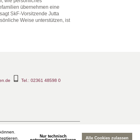
r, wie persönliches
gefamilien übernehmen eine
 sagt SkF-Vorsitzende Jutta
önliche Weise unterstützen, ist
en.de
Tel.: 02361 48598 0
ook-Seite
Suche
Sitemap
 können.
Nur technisch
eptieren.
Alle Cookies zulassen