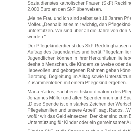
Sozialdienstes katholischer Frauen (SkF) Recklin
2.000 Euro an den SkF überweisen.
„Meine Frau und ich sind selbst seit 18 Jahren Pf
Möller. „Deshalb ist es mir wichtig, den Pflegekin
unterstützen. Wir sind über all die Jahre von den 
worden.“
Der Pflegekinderdienst des SkF Recklinghausen ve
Auftrag des Jugendamtes und berät Pflegefamilien
Jugendlichen können in ihrer Herkunftsfamilie leb
deshalb Menschen, die Kindern zeitweise oder dau
liebevollen und geborgenen Rahmen geben könne
Beratung, Begleitung im Alltag sowie Unterstützu
Zusammenleben mit einem Pflegekind ergeben.
Maria Rados, Fachbereichskoordinatorin des Pfle
Johannes Möller und allen Spenderinnen und Spen
„Diese Spende ist ein starkes Zeichen der Wertsch
Pflegefamilien und unsere Arbeit“, sagt Rados. „Wi
wofür wir das Geld einsetzen. Denkbar sind zum 
Unterstützung für Kinder oder ein gemeinsamer Aus