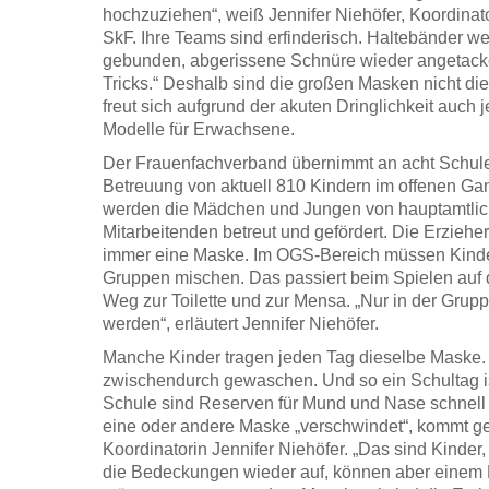
hochzuziehen“, weiß Jennifer Niehöfer, Koordina
SkF. Ihre Teams sind erfinderisch. Haltebänder w
gebunden, abgerissene Schnüre wieder angetacker
Tricks.“ Deshalb sind die großen Masken nicht di
freut sich aufgrund der akuten Dringlichkeit auch
Modelle für Erwachsene.
Der Frauenfachverband übernimmt an acht Schule
Betreuung von aktuell 810 Kindern im offenen Gan
werden die Mädchen und Jungen von hauptamtlic
Mitarbeitenden betreut und gefördert. Die Erziehe
immer eine Maske. Im OGS-Bereich müssen Kinde
Gruppen mischen. Das passiert beim Spielen au
Weg zur Toilette und zur Mensa. „Nur in der Grup
werden“, erläutert Jennifer Niehöfer.
Manche Kinder tragen jeden Tag dieselbe Maske.
zwischendurch gewaschen. Und so ein Schultag ist
Schule sind Reserven für Mund und Nase schnell 
eine oder andere Maske „verschwindet“, kommt ge
Koordinatorin Jennifer Niehöfer. „Das sind Kinder,
die Bedeckungen wieder auf, können aber einem 