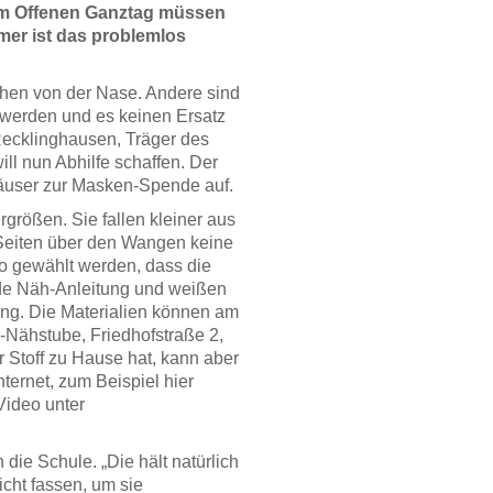
Im Offenen Ganztag müssen
mer ist das problemlos
schen von der Nase. Andere sind
 werden und es keinen Ersatz
 Recklinghausen, Träger des
ll nun Abhilfe schaffen. Der
äuser zur Masken-Spende auf.
größen. Sie fallen kleiner aus
 Seiten über den Wangen keine
so gewählt werden, dass die
de Näh-Anleitung und weißen
gung. Die Materialien können am
F-Nähstube, Friedhofstraße 2,
 Stoff zu Hause hat, kann aber
nternet, zum Beispiel hier
Video unter
ie Schule. „Die hält natürlich
icht fassen, um sie