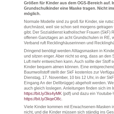
Größen für Kinder aus dem OGS-Bereich auf. 
Grundschulkinder eine Maske tragen. Nicht im
möglich.
Normale Modelle sind zu groß für Kinder, sie rut
durchnässt, weil sie schon seit morgens getragen
gibt. Der Sozialdienst katholischer Frauen (SkF)
offenen Ganztages an acht Grundschulen in RE, wi
Verband ruft Recklinghäuserinnen und Recklingh
Dringend benötigt werden Alltagsmasken in Kinder
und sitzen enger. Aber nicht so eng, dass an den
Luft mehr entweichen kann. Auch sollte der Stoff 
Kinder bequem atmen können. Eine entsprechen
Baumwollstoff stellt der SkF kostenlos zur Verfü
Dienstag, 17. November, 10 bis 12 Uhr, in der Sk
Eingang An der Dellbrügge) abgeholt werden. Wer
auch gleich loslegen. Anleitungen finden sich im I
https://bit.ly/3ks4yMK
(pdf) und dazu ein Youtube-
https://bit.ly/3kqeO8c
.
Viele Kinder kommen mit Erwachsenen-Masken in d
nicht, und die Kinder müssen sich ständig ins Ges