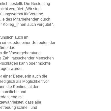
ich bestellt. Die Bestellung
icht vergütet. „Wir sind
gütungsverbot für Vereine
le des Mitarbeitenden durch
r Kolleg_innen auch vergütet “,
ünglich auch im
eines oder einer Betreuten der
würde das
m die Vorsorgeberatung
oße Zahl ratsuchender Menschen
vorschlagen kann oder möchte
rzugen würde.
er einer Betreuerin auch die
ediglich als Möglichkeit vor,
nn die Kontinuität der
renamtliche und
erden, eng mit
ewährleistet, dass alle
Betreuung schnell und