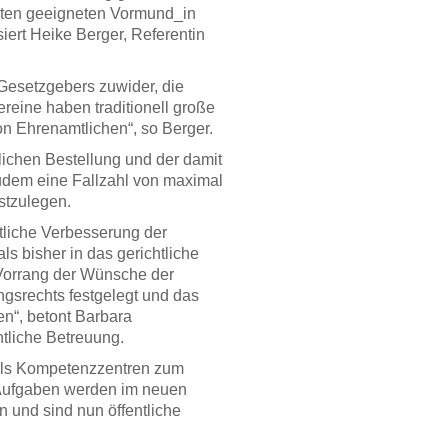
sten geeigneten Vormund_in
siert Heike Berger, Referentin
Gesetzgebers zuwider, die
reine haben traditionell große
on Ehrenamtlichen“, so Berger.
lichen Bestellung und der damit
udem eine Fallzahl von maximal
estzulegen.
tliche Verbesserung der
s bisher in das gerichtliche
Vorrang der Wünsche der
ngsrechts festgelegt und das
n“, betont Barbara
htliche Betreuung.
als Kompetenzzentren zum
 Aufgaben werden im neuen
 und sind nun öffentliche