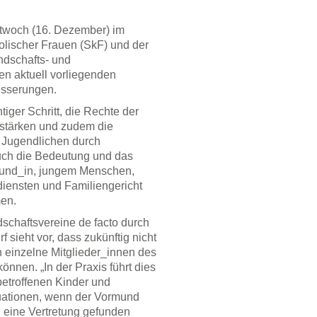
twoch (16. Dezember) im
lischer Frauen (SkF) und der
dschafts- und
en aktuell vorliegenden
esserungen.
iger Schritt, die Rechte der
 stärken und zudem die
 Jugendlichen durch
uch die Bedeutung und das
und_in, jungem Menschen,
iensten und Familiengericht
men.
schaftsvereine de facto durch
sieht vor, dass zukünftig nicht
 einzelne Mitglieder_innen des
nnen. „In der Praxis führt dies
betroffenen Kinder und
tuationen, wenn der Vormund
l eine Vertretung gefunden