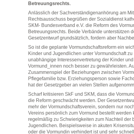
Betreuungsrechts.
Anlässlich der Sachverständigenanhörung am Mit
Rechtsausschuss begrüßen der Sozialdienst katho
SKM- Bundesverband e.V. die Reform des Vormun
Betreuungsrechts. Beide Verbände unterstützen d
Gesetzentwurf grundsätzlich, fordern aber Nachb
So ist die geplante Vormundschaftsreform ein wicht
Kinder und Jugendlichen unter Vormundschaft zu
unabhängige Interessenvertretung der Kinder und
Vormund_innen noch besser zu gewährleisten. A
Zusammenspiel der Beziehungen zwischen Vorm
Pflegefamilie bzw. Erziehungsperson sowie Fachd
hat der Gesetzgeber an vielen Stellen aufgenom
Scharf kritisieren SkF und SKM, dass die Vormund
die Reform geschwächt werden. Der Gesetzentwurf 
mehr der Vormundschaftsverein, sondern nur noch
Vereins persönlich zum Vormund bestellt werden kö
regelmäßig zu Schwierigkeiten zum Nachteil der 
Jugendlichen. Beispielsweise in akuten Krisensi
oder die Vormundin verhindert ist und sehr schnel