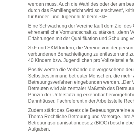
werden muss. Auch die Wahl des oder der am be
durch das Familiengericht wird so erschwert“, kriti
für Kinder- und Jugendhilfe beim SkF.
Eine Schwächung der Vereine läuft dem Ziel des 
ehrenamtliche Vormundschaft zu stärken, „denn Ve
Erfahrungen mit der Qualifikation und Schulung v
SkF und SKM fordern, die Vereine von der persön
verbundenen Benachteiligung zu entlasten und z
40 Kindern bzw. Jugendlichen pro Vollzeitstelle f
Positiv werten die Verbände die vorgesehene deu
Selbstbestimmung betreuter Menschen, die mehr al
Betreuungsverfahren eingebunden werden. „Der 
Betreuten wird als zentraler Maßstab des Betreuu
Prinzip der Unterstützung erkennbar hervorgehobe
Dannhäuser, Fachreferentin der Arbeitsstelle Rec
Zudem stärkt das Gesetz die Betreuungsvereine 
Thema Rechtliche Betreuung und Vorsorge. Ihre
Betreuungsorganisationgesetz (BtOG) beschrieben
Aufgaben.