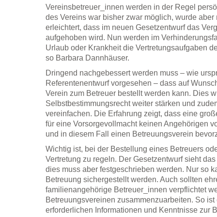
Vereinsbetreuer_innen werden in der Regel persönl
des Vereins war bisher zwar möglich, wurde aber n
erleichtert, dass im neuen Gesetzentwurf das Ver
aufgehoben wird. Nun werden im Verhinderungsfal
Urlaub oder Krankheit die Vertretungsaufgaben de
so Barbara Dannhäuser.
Dringend nachgebessert werden muss – wie urspr
Referentenentwurf vorgesehen – dass auf Wunsch 
Verein zum Betreuer bestellt werden kann. Dies 
Selbstbestimmungsrecht weiter stärken und zude
vereinfachen. Die Erfahrung zeigt, dass eine gr
für eine Vorsorgevollmacht keinen Angehörigen 
und in diesem Fall einen Betreuungsverein bevo
Wichtig ist, bei der Bestellung eines Betreuers od
Vertretung zu regeln. Der Gesetzentwurf sieht das l
dies muss aber festgeschrieben werden. Nur so ka
Betreuung sichergestellt werden. Auch sollten eh
familienangehörige Betreuer_innen verpflichtet w
Betreuungsvereinen zusammenzuarbeiten. So ist g
erforderlichen Informationen und Kenntnisse zur 