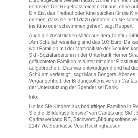
Euro abgezahlt werden muss. Woher nun noch das 
nehmen? Der Regelsatz reicht nicht aus, ohne auf
Ein Eis, das Freibad oder Kino stecken für die Kin
erleben, dass sie nicht dazu gehören, da sie seh
ins Kino oder schwimmen gehen“, sagt Ruppert.
Auch die zusätzlichen Mittel aus dem Topf für Bild
„Am Schuljahresanfang sind das 103 Euro. Da kan
weit Familien mit der Materialliste der Schulen k
SkF-Sozialarbeiterin in der Unterkunft Herner Str
geflüchteten Familien mitunter mit einer Plastiktü
aufgebrochen. „Das war entwürdigend und hat das 
Schülern verfestigt“, sagt Maria Bongers. Aber es i
Vergangenheit, der Bildungsoffensive von Carit
der Unterstützung der Spender sei Dank.
Info
:
Helfen Sie Kindern aus bedürftigen Familien in R
Sie die „Bildungsoffensive“ von Caritas und SkF
Caritasverband RE, Stichwort: „Bildungsoffensi
2147 76; Sparkasse Vest Recklinghausen