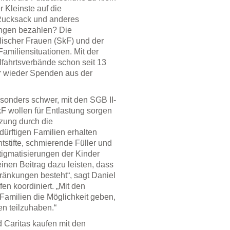
Kleinste auf die
 Rucksack und anderes
ungen bezahlen? Die
lischer Frauen (SkF) und der
amiliensituationen. Mit der
fahrtsverbände schon seit 13
r wieder Spenden aus der
esonders schwer, mit den SGB II-
 wollen für Entlastung sorgen
tzung durch die
ürftigen Familien erhalten
stifte, schmierende Füller und
tigmatisierungen der Kinder
einen Beitrag dazu leisten, dass
ränkungen besteht“, sagt Daniel
en koordiniert. „Mit den
amilien die Möglichkeit geben,
n teilzuhaben.“
d Caritas kaufen mit den