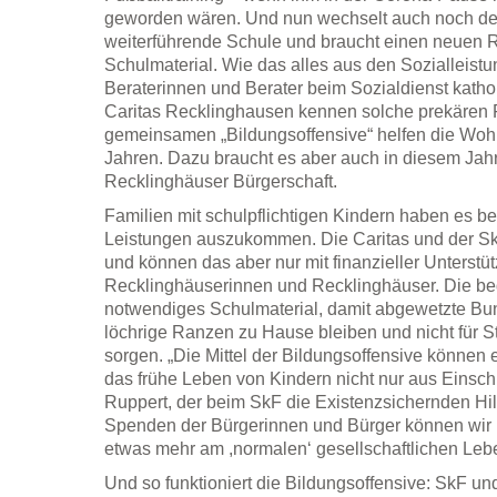
geworden wären. Und nun wechselt auch noch der 
weiterführende Schule und braucht einen neuen
Schulmaterial. Wie das alles aus den Sozialleist
Beraterinnen und Berater beim Sozialdienst katho
Caritas Recklinghausen kennen solche prekären F
gemeinsamen „Bildungsoffensive“ helfen die Wohl
Jahren. Dazu braucht es aber auch in diesem Jah
Recklinghäuser Bürgerschaft.
Familien mit schulpflichtigen Kindern haben es b
Leistungen auszukommen. Die Caritas und der SkF
und können das aber nur mit finanzieller Unterstü
Recklinghäuserinnen und Recklinghäuser. Die bed
notwendiges Schulmaterial, damit abgewetzte Bunt
löchrige Ranzen zu Hause bleiben und nicht für S
sorgen. „Die Mittel der Bildungsoffensive können 
das frühe Leben von Kindern nicht nur aus Einsch
Ruppert, der beim SkF die Existenzsichernden Hilf
Spenden der Bürgerinnen und Bürger können wir F
etwas mehr am ,normalen‘ gesellschaftlichen Lebe
Und so funktioniert die Bildungsoffensive: SkF un