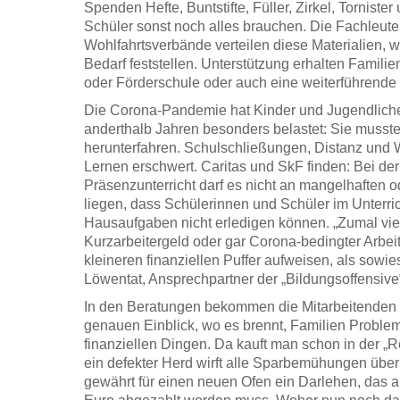
Spenden Hefte, Buntstifte, Füller, Zirkel, Tornist
Schüler sonst noch alles brauchen. Die Fachleute
Wohlfahrtsverbände verteilen diese Materialien, 
Bedarf feststellen. Unterstützung erhalten Familie
oder Förderschule oder auch eine weiterführende
Die Corona-Pandemie hat Kinder und Jugendlich
anderthalb Jahren besonders belastet: Sie musste
herunterfahren. Schulschließungen, Distanz und 
Lernen erschwert. Caritas und SkF finden: Bei de
Präsenzunterricht darf es nicht an mangelhaften o
liegen, dass Schülerinnen und Schüler im Unterri
Hausaufgaben nicht erledigen können. „Zumal vie
Kurzarbeitergeld oder gar Corona-bedingter Arbeit
kleineren finanziellen Puffer aufweisen, als sowies
Löwentat, Ansprechpartner der „Bildungsoffensive
In den Beratungen bekommen die Mitarbeitenden 
genauen Einblick, wo es brennt, Familien Proble
finanziellen Dingen. Da kauft man schon in der „R
ein defekter Herd wirft alle Sparbemühungen übe
gewährt für einen neuen Ofen ein Darlehen, das a