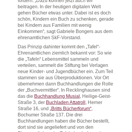
fördern. „Dazu können jetzt auch wir
beitragen. In der heutigen digitalen Welt
gehen Bücher etwas unter. Dabei ist es doch
schön, Kindern ein Buch zu schenken, gerade
bei Kindern aus Familien mit wenig
Einkommen“, sagt Gabriele Bongers aus dem
ehrenamtlichen SkF-Vorstand.
Das Prinzip dahinter kommt den „Tafel“-
Ehrenamtlichen ziemlich bekannt vor: So wie
die „Tafeln“ Lebensmittel sammeln und
verteilen, sammelt die Stiftung bei Verlagen
neue Kinder- und Jugendbücher ein. Zum Teil
stammen sie aus Überproduktionen. Vor Ort
übernehmen dann Buchhandlungen die Rolle
der „Buchvermittler“. In Recklinghausen sind
das die
Buchhandlung Musial
, Heilige-Geist-
Straße 3, der
Buchladen Attatroll
, Herner
Straße 16, und
„Britts Bücherforum“
,
Bochumer Straße 137. Die drei
Buchhandlungen haben die Bücher bestellt,
dort sind sie angeliefert und von den