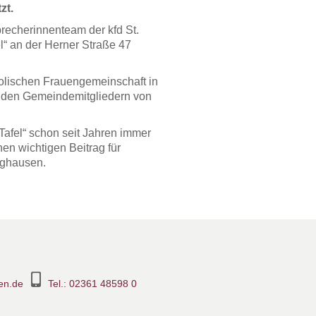
zt.
precherinnenteam der kfd St.
l“ an der Herner Straße 47
olischen Frauengemeinschaft in
 den Gemeindemitgliedern von
Tafel“ schon seit Jahren immer
nen wichtigen Beitrag für
nghausen.
en.de
Tel.: 02361 48598 0