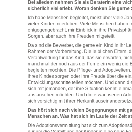
Bei alledem nehmen Sie als Beraterin eine wic
sicherlich viel erlebt. Woran denken Sie gerne
Ich habe Menschen begleitet, meist über viele Jah
vieler Kinder miterleben. Viele Menschen haben mi
entgegengebracht, mir Einblick in ihre Privatsphä
Sorgen, aber auch ihre Freuden mitgeteilt.
Da sind die Bewerber, die gerne ein Kind in ihr 
Rahmen der Vorbereitung. Die leiblichen Eltern, di
Verantwortung für das Kind, das sie erwarten, nic
manchmal dennoch aus der Ferne ein wenig die E
begleiten möchten. Die Pflege- und Adoptiveltern,
ihres Kindes sorgen oder ihre Freude über die ein
Entwicklungsschritte teilen möchten. Und dann di
sich mit jemanden, der ihre Situation kennt, einm
austauschen möchten. Und die erwachsenen Adopt
sich vorsichtig mit ihrer Herkunft auseinandersetz
Das hört sich nach vielen Begegnungen mit ga
Menschen an. Was hat sich im Laufe der Zeit s
Die Adoptionsvermittlung hat sich zum Adoptionsdi
nur um die Vermittlung der Kinder in eine neue Fam