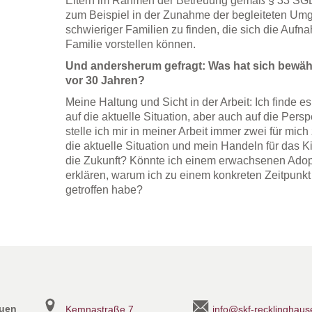
Eltern im Rahmen der Betreuung gemäß § 33 SGB V
zum Beispiel in der Zunahme der begleiteten Umg
schwieriger Familien zu finden, die sich die Aufn
Familie vorstellen können.
Und andersherum gefragt: Was hat sich bewähr
vor 30 Jahren?
Meine Haltung und Sicht in der Arbeit: Ich finde 
auf die aktuelle Situation, aber auch auf die Per
stelle ich mir in meiner Arbeit immer zwei für mic
die aktuelle Situation und mein Handeln für das Ki
die Zukunft? Könnte ich einem erwachsenen Adopti
erklären, warum ich zu einem konkreten Zeitpunk
getroffen habe?
auen
Kemnastraße 7
info@skf-recklinghaus