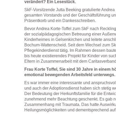
verändert? Ein Lesestück.
SkF-Vorsitzende Jutta Beeking gratulierte Andrea
gesamten Vorstands und der Geschäftsführung un
Präsentkorb und ein Dankesschreiben.
Bevor Andrea Korte-Toffel zum SkF nach Reckling
der sozialpädagogischen Betreuung einer Auße
Kinderheimes in Gelsenkirchen und leitete anschl
Bochum-Wattenscheid. Seit dem Wechsel zum SkF 
Pflegekinderdienst tätig. Im Rahmen dessen baute 
bis heute existierendes Projekt für Kinder von su
Eltern in Zusammenarbeit mit dem Caritasverband
Frau Korte Toffel, Sie sind 30 Jahre in einem 
emotional bewegenden Arbeitsfeld unterwegs.
Es war immer eine interessante und anspruchsvoll
und auch der Adoptionsdienst haben sich stetig we
Der Bedeutung der Herkunftsfamilie für die Entwi
zunehmend mehr Beachtung geschenkt. Es gab n
Zusammenhang mit Traumata. Das hatte Auswirku
Heilungsmöglichkeiten und dementsprechend auf 