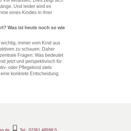
III verändert. Dies zeigt sich
änge. Und leider wird es
ahme eines Kindes in ihrer
t? Was ist heute noch so wie
es wichtig, immer vom Kind aus
spektiven zu schauen. Daher
h zentrale Fragen: Was bedeutet
nd jetzt und perspektivisch für
v- oder Pflegekind stets
t eine konkrete Entscheidung
en.de
Tel.: 02361 48598 0