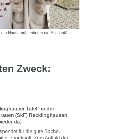
rbara Haase präsentieren die Solidaritäts-
ten Zweck:
inghäuser Tafel“ in der
 Frauen (SkF) Recklinghausen
wieder da.
spendet für die gute Sache.
tel zugekauft. Zum Auftakt der