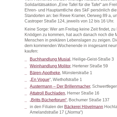
Solidaritätsaktion „Eine Tafel für die Tafel“ am Fre
Ehren- und Hauptamtliche des SkF persönlich die
Standorten an: bei Rewe Kramer, Oerweg 89 a, u
Castroper Straße 124, jeweils von 12 bis 16 Uhr.
Keine Sorge: Wer am Freitag keine Zeit findet, z
Knödgen zu kommen, hat auch danach noch die Mög
Menschen in prekären Lebenslagen zu zeigen. Die „
dem kommenden Wochenende in insgesamt neun G
kaufen:
Buchhandlung Musial
, Heilige-Geist-Straße 3
Weinhandlung Molitor
, Hertener Straße 59
Bären-Apotheke
, Münsterstraße 1
„En Vogue
“, Wiethofstraße 1
Austermann – Der Brillenmacher
, Schwertfege
Attatroll Buchladen
, Herner Straße 16
„Britts Bücherforum“
, Bochumer Straße 137
in den Filialen der
Bäckerei Hövelmann
Hochla
Amelandstraße 17 („Norma“)