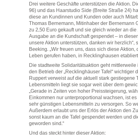
Drei weitere Geschäfte unterstützen die Aktion. D
96) und das Haarstudio Side (Breite Straße 24) 
diese an Kundinnen und Kunden oder auch Mitarb
Thomas Bernemann, Mitinhaber der Bernemann Gm
zu 2,50 Euro gekauft und sie gleich wieder an die
Ausgabe an die Kundschaft gespendet – in diesem 
unsere Aktion unterstützen, danken wir herzlich“, 
Beeking. „Wir freuen uns, dass sich diese Aktion,
Leben gerufen haben, in Recklinghausen etabliert
Die stadtweite Solidaritätsaktion geht mittlerweile i
den Betrieb der „Recklinghäuser Tafel“ wichtiger d
Ruppert verweist auf die aktuell stark gestiegene
Lebensmitteln liegt sie sogar weit über dem gewich
„Gerade in Zeiten von hoher Preissteigerung, währ
Einkommen nur unterproportional wachsen, ist es
sehr günstigen Lebensmitteln zu versorgen. So werd
Außerdem erlaubt uns der Erlös der Aktion den Zu
sonst kaum an die Tafel gespendet werden und die 
geworden sind.“
Und das steckt hinter dieser Aktion: