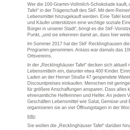
Wer die 100-Gramm-Vollmilch-Schokolade kauft, u
Tafel“ in der Trägerschaft des SkF. Mit dem Reine
Lebensmittel hinzugekauft werden. Eine Tafel kost
und Käufer unterstützen eine wichtige soziale Ein
Bürger in unserer Stadt“, bringt es die SkF-Vorsit
Punkt, „und sie erkennen damit an, dass hier weiter
Im Sommer 2017 hat der SkF Recklinghausen die 
Programm genommen. Anlass war damals das 100
Ortsvereins.
In der „Recklinghäuser Tafel“ decken sich aktuel
Lebensmitteln ein, darunter etwa 400 Kinder. Ein
Laden an der Herner Straße 47 gespendete Ware
Discountpreises einkaufen. Menschen mit gerin
für größere Anschaffungen ansparen. Dass alles k
ehrenamtliche Helferinnen und Helfer. An jedem V
Geschäften Lebensmittel wie Salat, Gemüse und B
organisieren sie an vier Öffnungstagen in der Wo
Info
:
Sie wollen die „Recklinghäuser Tafel“ darüber hin