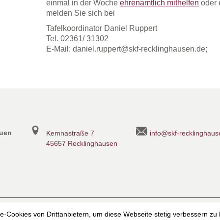
einmal in der Woche
ehrenamtlich mithelfen
oder 
melden Sie sich bei
Tafelkoordinator Daniel Ruppert
Tel. 02361/ 31302
E-Mail: daniel.ruppert@skf-recklinghausen.de;
auen
Kemnastraße 7
info@skf-recklinghaus
45657 Recklinghausen
heit
Datenschutzerklärung
Datenschutzerklärung für die Faceb
-Cookies von Drittanbietern, um diese Webseite stetig verbessern zu