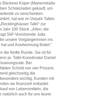
ie Bäckerei Küper (Marienstraße
haben Schokoladen gekauft, um
eitende zu verschenken.
bH, hat wie im Vorjahr Tafeln
 „Recklinghäuser Tafel“ zur
Jahr 100 Stück. „Allen, die
sagt SkF-Vorsitzende Jutta
 die unsere Vorgängerinnen ins
 hat und Anerkennung findet.“
n die fünfte Runde. Sie ist für
enn je. Tafel-Koordinator Daniel
 Teuerungsrate. Bei
teten Schnitt von vier Prozent.
end gleichzeitig die
 besonders wichtig, Kunden mit
en sie finanziell entlastet.
kauf von Lebensmitteln, die
natürlich auch für uns teurer