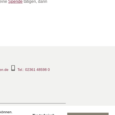
eine
Spende
tätigen, dann
en.de
Tel.: 02361 48598 0
ook-Seite
Suche
Sitemap
 können.