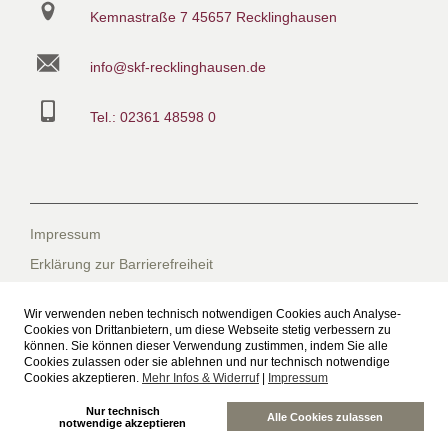
Kemnastraße 7
45657 Recklinghausen
info@skf-recklinghausen.de
Tel.: 02361 48598 0
Impressum
Erklärung zur Barrierefreiheit
Datenschutzerklärung
Wir verwenden neben technisch notwendigen Cookies auch Analyse-
Datenschutzerklärung für die Facebook-Seite
Cookies von Drittanbietern, um diese Webseite stetig verbessern zu
können. Sie können dieser Verwendung zustimmen, indem Sie alle
Suche
Cookies zulassen oder sie ablehnen und nur technisch notwendige
Cookies akzeptieren.
Mehr Infos & Widerruf
|
Impressum
Sitemap
Nur technisch
Freiwilliges Soziales Schuljahr beim SkF
Alle Cookies zulassen
notwendige akzeptieren