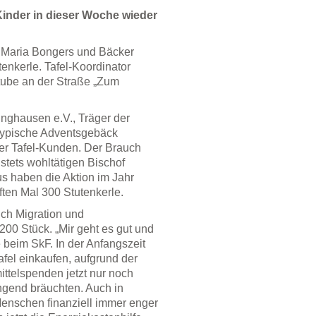
Kinder in dieser Woche wieder
n Maria Bongers und Bäcker
nkerle. Tafel-Koordinator
stube an der Straße „Zum
inghausen e.V., Träger der
n typische Adventsgebäck
der Tafel-Kunden. Der Brauch
tets wohltätigen Bischof
us haben die Aktion im Jahr
ten Mal 300 Stutenkerle.
ich Migration und
 200 Stück. „Mir geht es gut und
e beim SkF. In der Anfangszeit
fel einkaufen, aufgrund der
ttelspenden jetzt nur noch
ingend bräuchten. Auch in
Menschen finanziell immer enger