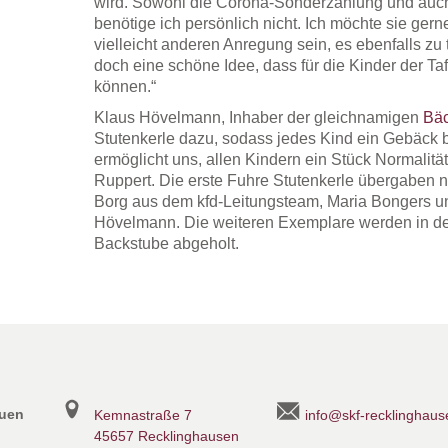
wird. Sowohl die Corona-Sonderzahlung und auch 
benötige ich persönlich nicht. Ich möchte sie ger
vielleicht anderen Anregung sein, es ebenfalls zu t
doch eine schöne Idee, dass für die Kinder der Ta
können.“
Klaus Hövelmann, Inhaber der gleichnamigen
Bäc
Stutenkerle dazu, sodass jedes Kind ein Gebäc
ermöglicht uns, allen Kindern ein Stück Normalität
Ruppert. Die erste Fuhre Stutenkerle übergaben n
Borg aus dem kfd-Leitungsteam, Maria Bongers u
Hövelmann. Die weiteren Exemplare werden in der
Backstube abgeholt.
auen
Kemnastraße 7
info@skf-recklinghaus
45657 Recklinghausen