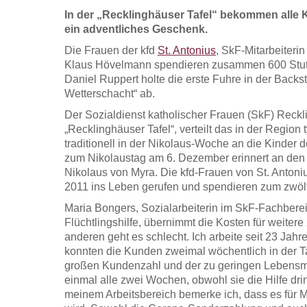
In der „Recklinghäuser Tafel“ bekommen alle 
ein adventliches Geschenk.
Die Frauen der kfd
St. Antonius
, SkF-Mitarbeiteri
Klaus Hövelmann spendieren zusammen 600 Stute
Daniel Ruppert holte die erste Fuhre in der Back
Wetterschacht“ ab.
Der Sozialdienst katholischer Frauen (SkF) Reckl
„Recklinghäuser Tafel“, verteilt das in der Regio
traditionell in der Nikolaus-Woche an die Kinder 
zum Nikolaustag am 6. Dezember erinnert an den s
Nikolaus von Myra. Die kfd-Frauen von St. Antoni
2011 ins Leben gerufen und spendieren zum zwölf
Maria Bongers, Sozialarbeiterin im SkF-Fachbere
Flüchtlingshilfe, übernimmt die Kosten für weitere
anderen geht es schlecht. Ich arbeite seit 23 Jahr
konnten die Kunden zweimal wöchentlich in der Ta
großen Kundenzahl und der zu geringen Lebensmi
einmal alle zwei Wochen, obwohl sie die Hilfe dr
meinem Arbeitsbereich bemerke ich, dass es für 