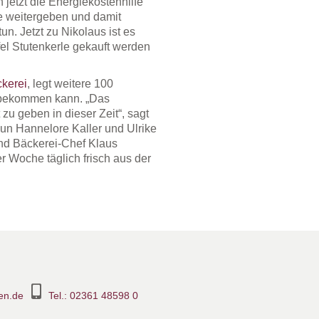
jetzt die Energiekostenhilfe
ne weitergeben und damit
un. Jetzt zu Nikolaus ist es
fel Stutenkerle gekauft werden
kerei
, legt weitere 100
k bekommen kann. „Das
 zu geben in dieser Zeit“, sagt
un Hannelore Kaller und Ulrike
nd Bäckerei-Chef Klaus
 Woche täglich frisch aus der
en.de
Tel.: 02361 48598 0