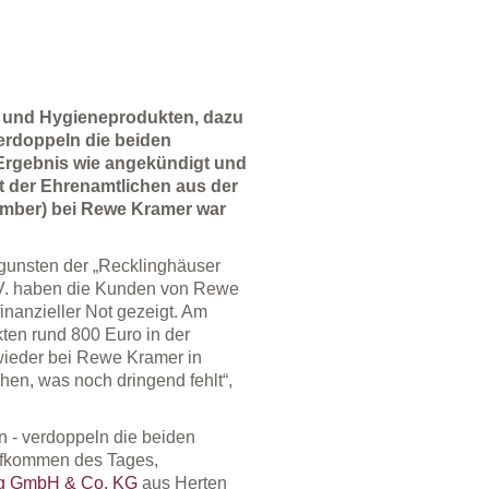
n und Hygieneprodukten, dazu
erdoppeln die beiden
 Ergebnis wie angekündigt und
t der Ehrenamtlichen aus der
ember) bei Rewe Kramer war
ugunsten der „Recklinghäuser
e.V. haben die Kunden von Rewe
inanzieller Not gezeigt. Am
ten rund 800 Euro in der
wieder bei Rewe Kramer in
en, was noch dringend fehlt“,
n - verdoppeln die beiden
fkommen des Tages,
ang GmbH & Co. KG
aus Herten