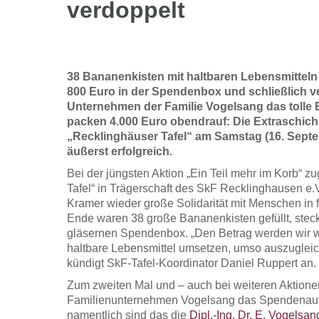
verdoppelt
38 Bananenkisten mit haltbaren Lebensmittel
800 Euro in der Spendenbox und schließlich v
Unternehmen der Familie Vogelsang das tolle
packen 4.000 Euro obendrauf: Die Extraschich
„Recklinghäuser Tafel“ am Samstag (16. Sept
äußerst erfolgreich.
Bei der jüngsten Aktion „Ein Teil mehr im Korb“ z
Tafel“ in Trägerschaft des SkF Recklinghausen 
Kramer wieder große Solidarität mit Menschen in f
Ende waren 38 große Bananenkisten gefüllt, steck
gläsernen Spendenbox. „Den Betrag werden wir 
haltbare Lebensmittel umsetzen, umso auszugleich
kündigt SkF-Tafel-Koordinator Daniel Ruppert an.
Zum zweiten Mal und – auch bei weiteren Aktione
Familienunternehmen Vogelsang das Spendenau
namentlich sind das die
Dipl.-Ing. Dr. E. Vogels