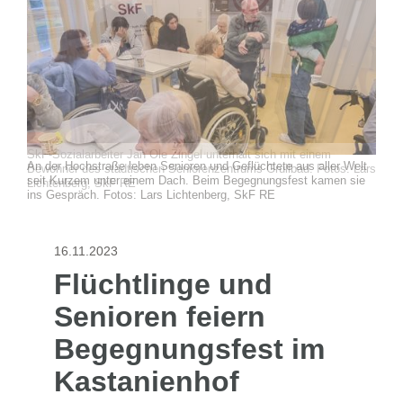
SkF-Sozialarbeiter Jan Ole Zingel unterhält sich mit einem
An der Hochstraße leben Senioren und Geflüchtete aus aller Welt
Bewohner des städtischen Seniorenzentrums Grullbad. Fotos: Lars
seit Kurzem unter einem Dach. Beim Begegnungsfest kamen sie
Lichtenberg, SkF RE
ins Gespräch. Fotos: Lars Lichtenberg, SkF RE
16.11.2023
Flüchtlinge und
Senioren feiern
Begegnungsfest im
Kastanienhof