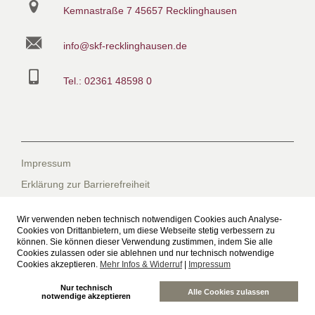
Kemnastraße 7
45657 Recklinghausen
info@skf-recklinghausen.de
Tel.: 02361 48598 0
Impressum
Erklärung zur Barrierefreiheit
Datenschutzerklärung
Wir verwenden neben technisch notwendigen Cookies auch Analyse-
Datenschutzerklärung für die Facebook-Seite
Cookies von Drittanbietern, um diese Webseite stetig verbessern zu
können. Sie können dieser Verwendung zustimmen, indem Sie alle
Suche
Cookies zulassen oder sie ablehnen und nur technisch notwendige
Cookies akzeptieren.
Mehr Infos & Widerruf
|
Impressum
Sitemap
Nur technisch
Freiwilliges Soziales Schuljahr beim SkF
Alle Cookies zulassen
notwendige akzeptieren