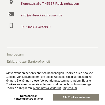
Kemnastraße 7
45657 Recklinghausen
info@skf-recklinghausen.de
Tel.: 02361 48598 0
Impressum
Erklärung zur Barrierefreiheit
Datenschutzerklärung
Wir verwenden neben technisch notwendigen Cookies auch Analyse-
Datenschutzerklärung für die Facebook-Seite
Cookies von Drittanbietern, um diese Webseite stetig verbessern zu
können. Sie können dieser Verwendung zustimmen, indem Sie alle
Suche
Cookies zulassen oder sie ablehnen und nur technisch notwendige
Cookies akzeptieren.
Mehr Infos & Widerruf
|
Impressum
Sitemap
Nur technisch
Freiwilliges Soziales Schuljahr beim SkF
Alle Cookies zulassen
notwendige akzeptieren