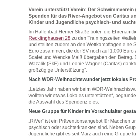
Verein unterstützt Verein: Der Schwimmverein
Spenden für das River-Angebot von Caritas u
Kinder und Jugendliche psychisch- und suchte
Im Hallenbad Herner Straße boten die Ehrenamtl
Recklinghausen 28
zu den Trainingszeiten Waffel
und stellten zudem an den Wettkampftagen eine
Euro zusammen, die der SV noch auf 1.000 Euro a
Scalet und Wencke Maiß übergaben den Betrag. D
Wazalik (SkF) und Leonie Wagner (Caritas) dankten
großzügige Unterstützung“.
Nach WDR-Weihnachtswunder jetzt lokales Pro
„Letztes Jahr haben wir beim WDR-Weihnachtswu
wollten wir etwas Lokales unterstützen“, begrün
die Auswahl des Spendenzieles.
Neue Gruppe für Kinder im Vorschulalter gesta
„RiVer“ ist ein Präventionsangebot für Mädchen u
psychisch oder suchterkrankten sind. Neben Grup
Jugendliche gibt es seit März auch eine Gruppe für