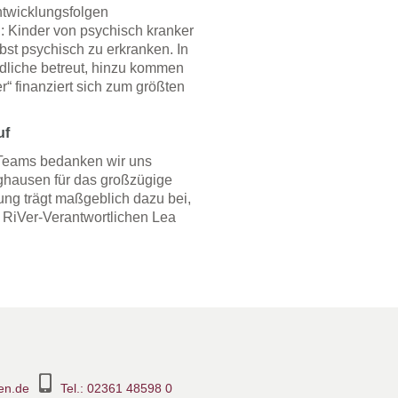
ntwicklungsfolgen
d: Kinder von psychisch kranker
lbst psychisch zu erkranken. In
dliche betreut, hinzu kommen
r“ finanziert sich zum größten
uf
 Teams bedanken wir uns
ghausen für das großzügige
ung trägt maßgeblich dazu bei,
 RiVer-Verantwortlichen Lea
en.de
Tel.: 02361 48598 0