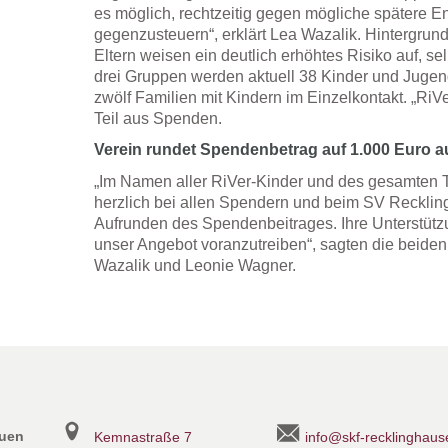
es möglich, rechtzeitig gegen mögliche spätere E
gegenzusteuern“, erklärt Lea Wazalik. Hintergrun
Eltern weisen ein deutlich erhöhtes Risiko auf, se
drei Gruppen werden aktuell 38 Kinder und Jugen
zwölf Familien mit Kindern im Einzelkontakt. „RiVe
Teil aus Spenden.
Verein rundet Spendenbetrag auf 1.000 Euro a
„Im Namen aller RiVer-Kinder und des gesamten
herzlich bei allen Spendern und beim SV Recklin
Aufrunden des Spendenbeitrages. Ihre Unterstütz
unser Angebot voranzutreiben“, sagten die beiden
Wazalik und Leonie Wagner.
auen
Kemnastraße 7
info@skf-recklinghaus