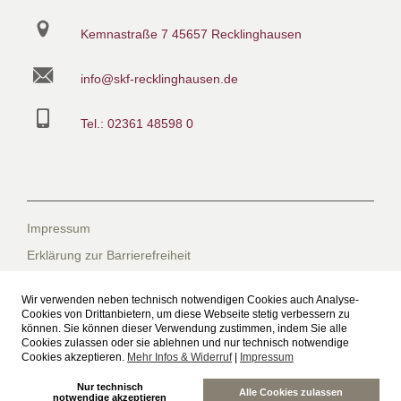
Kemnastraße 7
45657 Recklinghausen
info@skf-recklinghausen.de
Tel.: 02361 48598 0
Impressum
Erklärung zur Barrierefreiheit
Datenschutzerklärung
Wir verwenden neben technisch notwendigen Cookies auch Analyse-
Datenschutzerklärung für die Facebook-Seite
Cookies von Drittanbietern, um diese Webseite stetig verbessern zu
können. Sie können dieser Verwendung zustimmen, indem Sie alle
Suche
Cookies zulassen oder sie ablehnen und nur technisch notwendige
Cookies akzeptieren.
Mehr Infos & Widerruf
|
Impressum
Sitemap
Nur technisch
Freiwilliges Soziales Schuljahr beim SkF
Alle Cookies zulassen
notwendige akzeptieren