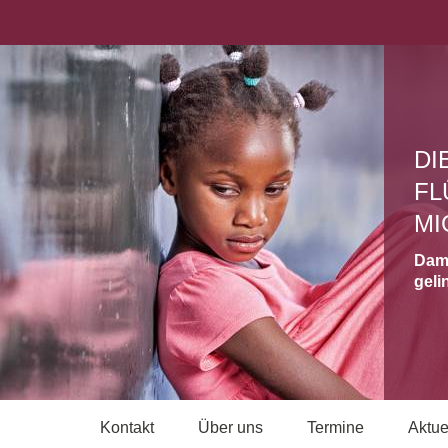
DI
FL
MI
Dami
geli
Kontakt
Über uns
Termine
Aktue