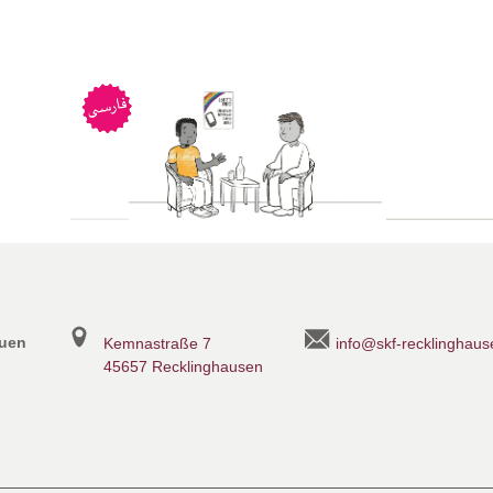
auen
Kemnastraße 7
info@skf-recklinghaus
45657 Recklinghausen