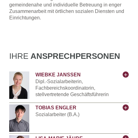
gemeindenahe und individuelle Betreuung in enger
Zusammenarbeit mit örtlichen sozialen Diensten und
Einrichtungen.
IHRE
ANSPRECHPERSONEN
WIEBKE JANSSEN
Dipl.-Sozialarbeiterin,
Fachbereichskoordinatorin,
stellvertretende Geschäftsführerin
TOBIAS ENGLER
Tel.:
02361 48598 - 22
Sozialarbeiter (B.A.)
Fax: 02361 48598 - 18
E-Mail:
wiebke.janssen@skf-
Tel.:
02361 485 98 29
recklinghausen.de
Fax: 02361 485 98 18