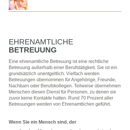
E-Mail:
angelika.arimont@skf-
Kemnastraße 7
recklinghausen.de
45657 Recklinghausen
Tel.:
02361 48598 - 12
E-Mail:
andrea.braun@skf-
EHRENAMTLICHE
recklinghausen.de
BETREUUNG
Eine ehrenamtliche Betreuung ist eine rechtliche
Betreuung außerhalb einer Berufstätigkeit. Sie ist ein
grundsätzlich unentgeltlich. Vielfach werden
Betreuungen übernommen für Angehörige, Freunde,
Nachbarn oder Berufskollegen. Teilweise übernehmen
Menschen diesen Dienst für Personen, zu denen sie
zuvor keine Kontakte hatten. Rund 70 Prozent aller
Betreuungen werden von Ehrenamtlichen geführt.
Wenn Sie ein Mensch sind, der