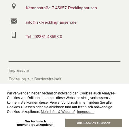
Kemnastraße 7
45657 Recklinghausen
info@skf-recklinghausen.de
Tel.: 02361 48598 0
Impressum
Erklärung zur Barrierefreiheit
Datenschutzerklärung
Wir verwenden neben technisch notwendigen Cookies auch Analyse-
Datenschutzerklärung für die Facebook-Seite
Cookies von Drittanbietern, um diese Webseite stetig verbessern zu
können. Sie können dieser Verwendung zustimmen, indem Sie alle
Suche
Cookies zulassen oder sie ablehnen und nur technisch notwendige
Cookies akzeptieren.
Mehr Infos & Widerruf
|
Impressum
Sitemap
Nur technisch
Freiwilliges Soziales Schuljahr beim SkF
Alle Cookies zulassen
notwendige akzeptieren