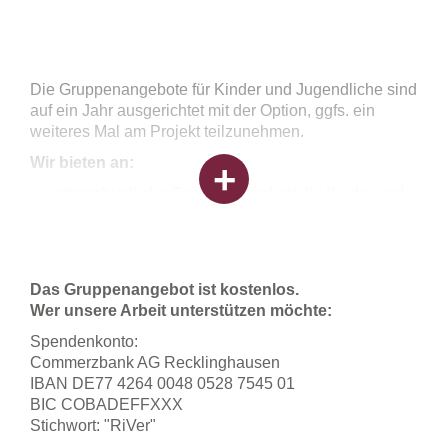
Die Gruppenangebote für Kinder und Jugendliche sind
auf ein Jahr ausgerichtet mit der Option, ggfs. ein
weiteres Mal am Projekt teilzunehmen.
Wir bieten an:
unterschiedliche Gruppenangebote für Kinder und
Jugendliche, je nach Alter und Hintergrund
Gesprächsmöglichkeiten für Eltern, Angehörige und
andere nahestehende Personen
Ansprechmöglichkeiten für Fachkräfte, die mit
Das Gruppenangebot ist kostenlos.
Familien in psychisch belasteten Lebenssituationen
Wer unsere Arbeit unterstützen möchte:
zusammenarbeiten
Spendenkonto:
Commerzbank AG Recklinghausen
IBAN DE77 4264 0048 0528 7545 01
Wir unterstützen die Kinder dabei
,
BIC COBADEFFXXX
darüber zu sprechen, welche Gefühle sie bewegen
Stichwort: "RiVer"
und worüber sie sich Sorgen machen