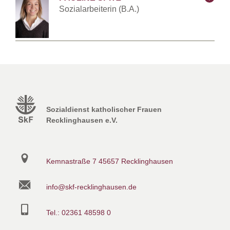
Sozialarbeiterin (B.A.)
Kemnastraße 3
45657 Recklinghausen
Tel.:
0151 42480682
Fax: 02361 48598 - 18
E-Mail:
pauline.spitz@skf-
recklinghausen.de
Sozialdienst katholischer Frauen
Recklinghausen e.V.
Kemnastraße 7
45657 Recklinghausen
info@skf-recklinghausen.de
Tel.: 02361 48598 0