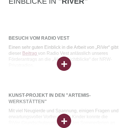
EINBLICKE IN
"RIVER"
BESUCH
VOM RADIO VEST
Einen sehr guten Einblick in die Arbeit von „RiVer“ gibt
dieser
Beitrag
von Radio Vest anlässlich unseres
Förderantrags an die „Aktion Lichtblicke“ der NRW-
Privatradios.
KUNST-PROJEKT
IN DEN "ARTEMIS-
WERKSTÄTTEN"
Mit viel Neugierde und Spannung, einigen Fragen und
erwartungsvoller Vorfreude der Kinder konnte die
RiVer-Grundschulgruppe nach den Sommerferien an